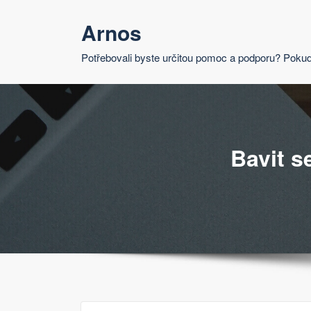
Skip
Arnos
to
content
Potřebovali byste určitou pomoc a podporu? Pokud
Bavit s