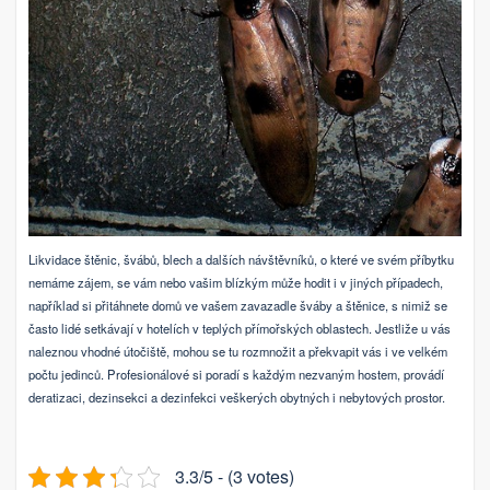
Likvidace štěnic, švábů, blech a dalších návštěvníků, o které ve svém příbytku
nemáme zájem, se vám nebo vašim blízkým může hodit i v jiných případech,
například si přitáhnete domů ve vašem zavazadle šváby a štěnice, s nimiž se
často lidé setkávají v hotelích v teplých přímořských oblastech. Jestliže u vás
naleznou vhodné útočiště, mohou se tu rozmnožit a překvapit vás i ve velkém
počtu jedinců. Profesionálové si poradí s každým nezvaným hostem, provádí
deratizaci, dezinsekci a dezinfekci veškerých obytných i nebytových prostor.
3.3/5 - (3 votes)