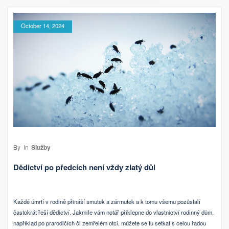
October 14, 2024
By
In
Služby
Dědictví po předcích není vždy zlatý důl
Každé úmrtí v rodině přináší smutek a zármutek a k tomu všemu pozůstalí
častokrát řeší dědictví. Jakmile vám notář přiklepne do vlastnictví rodinný dům,
například po prarodičích či zemřelém otci, můžete se tu setkat s celou řadou