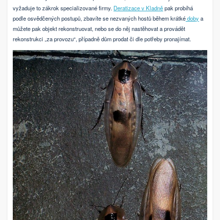
vyžaduje to zákrok specializované firmy.
Deratizace v Kladně
pak probíhá
podle osvědčených postupů, zbavíte se nezvaných hostů během krátké
doby
a
můžete pak objekt rekonstruovat, nebo se do něj nastěhovat a provádět
rekonstrukci „za provozu“, případně dům prodat či dle potřeby pronajímat.