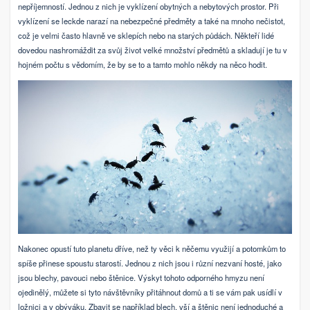
nepříjemností. Jednou z nich je vyklízení obytných a nebytových prostor. Při
vyklízení se leckde narazí na nebezpečné předměty a také na mnoho nečistot,
což je velmi často hlavně ve sklepích nebo na starých půdách. Někteří lidé
dovedou nashromáždit za svůj život velké množství předmětů a skladují je tu v
hojném počtu s vědomím, že by se to a tamto mohlo někdy na něco hodit.
Nakonec opustí tuto planetu dříve, než ty věci k něčemu využijí a potomkům to
spíše přinese spoustu starostí.
Jednou z nich jsou i různí nezvaní hosté, jako
jsou blechy, pavouci nebo štěnice. Výskyt tohoto odporného hmyzu není
ojedinělý, můžete si tyto návštěvníky přitáhnout domů a ti se vám pak usídlí v
ložnici a v obýváku. Zbavit se například blech, vší a štěnic není jednoduché a