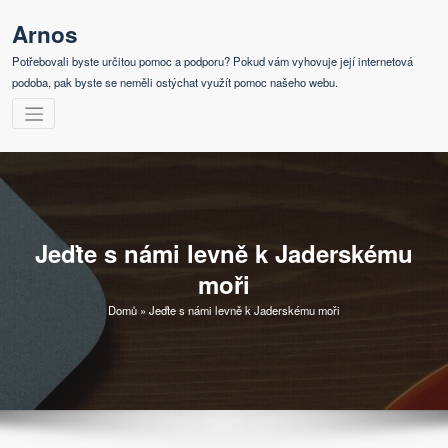
Skip
Arnos
to
content
Potřebovali byste určitou pomoc a podporu? Pokud vám vyhovuje její internetová
podoba, pak byste se neměli ostýchat využít pomoc našeho webu.
Jeďte s námi levně k Jaderskému
moři
Domů
»
Jeďte s námi levně k Jaderskému moři