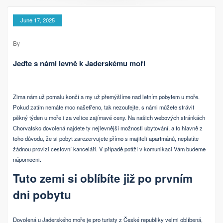
June 17, 2025
By
Jeďte s námi levně k Jaderskému moři
Zima nám už pomalu končí a my už přemýšlíme nad letním pobytem u moře.
Pokud zatím nemáte moc našetřeno, tak nezoufejte, s námi můžete strávit
pěkný týden u moře i za velice zajímavé ceny. Na našich webových stránkách
Chorvatsko dovolená
najdete ty nejlevnější možnosti ubytování, a to hlavně z
toho důvodu, že si pobyt zarezervujete přímo s majiteli apartmánů, neplatíte
žádnou provizi cestovní kanceláři. V případě potíží v komunikaci Vám budeme
nápomocni.
Tuto zemi si oblíbíte již po prvním
dni pobytu
Dovolená u Jaderského moře je pro turisty z České republiky velmi oblíbená,