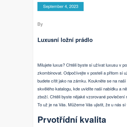
September 4, 2023
By
Luxusní ložní prádlo
Milujete luxus? Chtěli byste si užívat luxusu v 
zkombinovat. Odpočívejte v posteli a přitom si u
budete cítit jako na zámku. Koukněte se na naši
skvělého katalogu, kde uvidíte naši nabídku a 
zboží. Chtěli byste nějaké vzorované povlečení 
To už je na Vás. Můžeme Vás ujistit, že u nás s
Prvotřídní kvalita