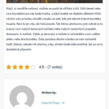
Když, si naměříte velikost, můžete se pustit do stříhání a šití. Ušití deseti nebo
více bryndáčků pro vás bude hračka, a když budete na nějakém dětském hřišti,
všichni vám je budou závidět a budou se ptát, kde jste takové krásné bryndáky
koupila. Není to jen vtip, ale holá pravda. Tak kterou plenkovinu jste vybrali je to
krásný vzor malých barevných tučňáků nebo malých roztomilých prasátek,
dinosaurů, či autíček. Výběr je obrovský a můžete si od každého vzoru udělat
jeden, nebo dva bryndáky. Zuby porostou dlouho a budou se vám rozhodně
hodit. Dokud, nebude mít všechny zuby, slintání bude stále probíhat, tak se na to
dostatečně připravte.
4/5 - (7 votes)
Written by:
View All Posts