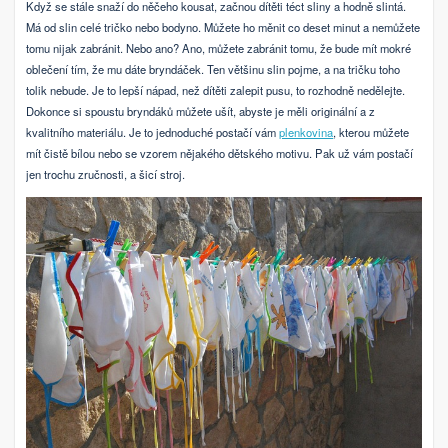
Když se stále snaží do něčeho kousat, začnou dítěti téct sliny a hodně slintá.
Má od slin celé tričko nebo bodyno. Můžete ho měnit co deset minut a nemůžete
tomu nijak zabránit. Nebo ano?
Ano, můžete zabránit tomu, že bude mít mokré
oblečení tím, že mu dáte bryndáček. Ten většinu slin pojme, a na tričku toho
tolik nebude. Je to lepší nápad, než dítěti zalepit pusu, to rozhodně nedělejte.
Dokonce si spoustu bryndáků můžete ušít, abyste je měli originální a z
kvalitního materiálu. Je to jednoduché postačí vám
plenkovina
, kterou můžete
mít čistě bílou nebo se vzorem nějakého dětského motivu. Pak už vám postačí
jen trochu zručnosti, a šicí stroj.