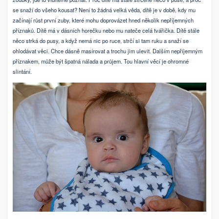
se snaží do všeho kousat? Není to žádná velká věda, dítě je v době, kdy mu
začínají růst první zuby, které mohu doprovázet hned několik nepříjemných
příznaků. Dítě má v dásních horečku nebo mu nateče celá tvářička. Dítě stále
něco strká do pusy, a když nemá nic po ruce, strčí si tam ruku a snaží se
ohlodávat věci. Chce dásně masírovat a trochu jim ulevit. Dalším nepříjemným
příznakem, může být špatná nálada a průjem. Tou hlavní věcí je ohromné
slintání.