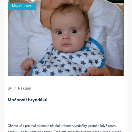
May 21, 2024
By
In
Nákupy
Možnosti bryndáků.
Chcete ušít pro své miminko nějaké krásné bryndáčky, protože když rostou
zoubky, jde to viditelně poznat. Proč dítě má stále strčené něco v puse, a proč