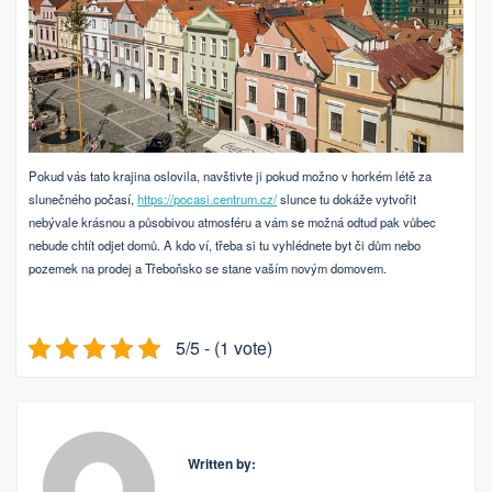
Pokud vás tato krajina oslovila, navštivte ji pokud možno v horkém létě za
slunečného počasí,
https://pocasi.centrum.cz/
slunce tu dokáže vytvořit
nebývale krásnou a působivou atmosféru a vám se možná odtud pak vůbec
nebude chtít odjet domů. A kdo ví, třeba si tu vyhlédnete byt či dům nebo
pozemek na prodej a Třeboňsko se stane vaším novým domovem.
5/5 - (1 vote)
Written by: