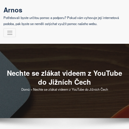
Skip
Arnos
to
content
Potřebovali byste určitou pomoc a podporu? Pokud vám vyhovuje její internetová
podoba, pak byste se neměli ostýchat využít pomoc našeho webu.
Nechte se zlákat videem z YouTube
do Jižních Čech
Domů
»
Nechte se zlákat videem z YouTube do Jižních Čech