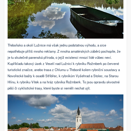
Třeboňsko a okolí Lužnice má však jednu podstatnou výhodu, a sice
nepotřebuje příliš mnoho reklamy. Z mnoha amatérských záběrů pochopíte, že
je tu skutečně panenská příroda, o jejíž existenci mnozí lidé vůbec neví.
Kupříkladu takový úsek z Veselí nad Lužnicí k rybníku Rožmberk po červené
turistické značce, anebo trasa z Chlumu u Třeboně kolem rybniční soustavy a
Novořecké bašty k osadě Stříbřec, k rybníkům Vyšehrad a Stolec, na Starou
Hlínu, k rybníku Vítek a na hráz rybníka Rožmberk. To jsou opravdu skvostné
pěší či cyklistické trasy, které byste si neměli nechat ujít.