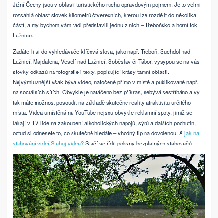
Jižní Čechy jsou v oblasti turistického ruchu opravdovým pojmem. Je to velmi
rozsáhlá oblast stovek kilometrů čtverečních, kterou lze rozdělit do několika
částí, a my bychom vám rádi představili jednu z nich – Třeboňsko a horní tok
Lužnice.
Zadáte-li si do vyhledávače klíčová slova, jako např. Třeboň, Suchdol nad
Lužnicí, Majdalena, Veselí nad Lužnicí, Soběslav či Tábor, vysypou se na vás
stovky odkazů na fotografie i texty, popisující krásy tamní oblasti.
Nejvýmluvnější však bývá video, natočené přímo v místě a publikované např.
na sociálních sítích. Obvykle je natáčeno bez příkras, nebývá sestříháno a vy
tak máte možnost posoudit na základě skutečné reality atraktivitu určitého
místa. Videa umístěná na YouTube nejsou obvykle reklamní spoty, jimiž se
lákají v TV lidé na zakoupení alkoholických nápojů, sýrů a dalších pochutin,
odtud si odnesete to, co skutečně hledáte – vhodný tip na dovolenou. A
jak na
stahování videí Stahuj videa?
Stačí se řídit pokyny bezplatných stahovačů.