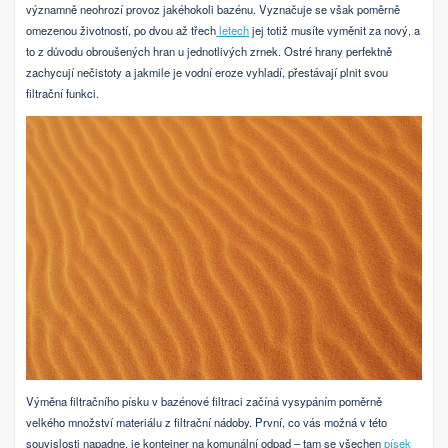
významně neohrozí provoz jakéhokoli bazénu. Vyznačuje se však poměrně
omezenou životností, po dvou až třech
letech
jej totiž musíte vyměnit za nový, a
to z důvodu obroušených hran u jednotlivých zrnek. Ostré hrany perfektně
zachycují nečistoty a jakmile je vodní eroze vyhladí, přestávají plnit svou
filtrační funkci.
Výměna filtračního písku v bazénové filtraci začíná vysypáním poměrně
velkého množství materiálu z filtrační nádoby. První, co vás možná v této
souvislosti napadne, je kontejner na komunální odpad – tam se všechen
písek