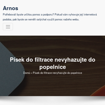
Skip
Arnos
to
content
Potřebovali byste určitou pomoc a podporu? Pokud vám vyhovuje její internetová
podoba, pak byste se neměli ostýchat využít pomoc našeho webu.
Písek do filtrace nevyhazujte do
popelnice
Domů
»
Písek do filtrace nevyhazujte do popelnice