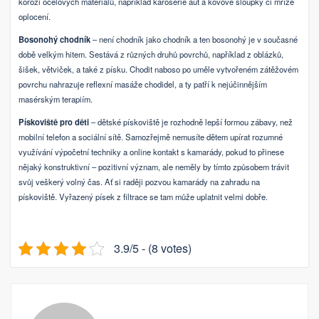
korozi ocelových materiálů, například karosérie aut a kovové sloupky či mříže
oplocení.
Bosonohý chodník
– není chodník jako chodník a ten bosonohý je v současné
době velkým hitem. Sestává z různých druhů povrchů, například z oblázků,
šišek, větviček, a také z písku. Chodit naboso po uměle vytvořeném zátěžovém
povrchu nahrazuje reflexní masáže chodidel, a ty patří k nejúčinnějším
masérským terapiím.
Pískoviště pro děti
– dětské pískoviště je rozhodně lepší formou zábavy, než
mobilní telefon a sociální sítě. Samozřejmě nemusíte dětem upírat rozumné
využívání výpočetní techniky a online kontakt s kamarády, pokud to přinese
nějaký konstruktivní – pozitivní význam, ale neměly by tímto způsobem trávit
svůj veškerý volný čas. Ať si raději pozvou kamarády na zahradu na
pískoviště. Vyřazený písek z filtrace se tam může uplatnit velmi dobře.
3.9/5 - (8 votes)