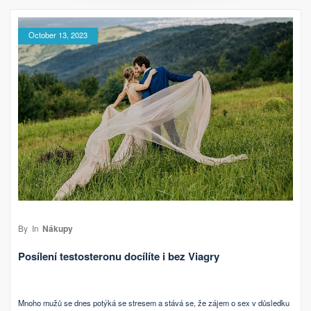
October 13, 2023
By
In
Nákupy
Posílení testosteronu docílíte i bez Viagry
Mnoho mužů se dnes potýká se stresem a stává se, že zájem o sex v důsledku