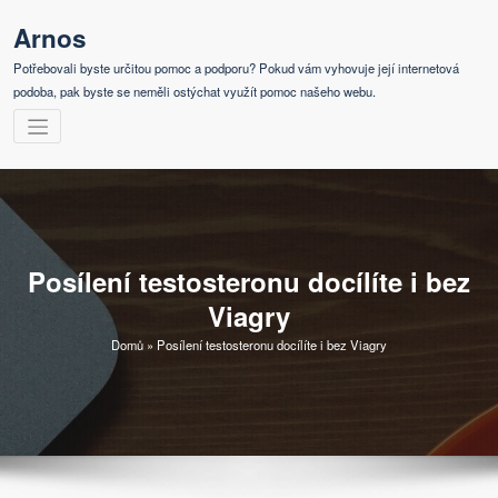
Skip
Arnos
to
content
Potřebovali byste určitou pomoc a podporu? Pokud vám vyhovuje její internetová
podoba, pak byste se neměli ostýchat využít pomoc našeho webu.
Posílení testosteronu docílíte i bez
Viagry
Domů
»
Posílení testosteronu docílíte i bez Viagry