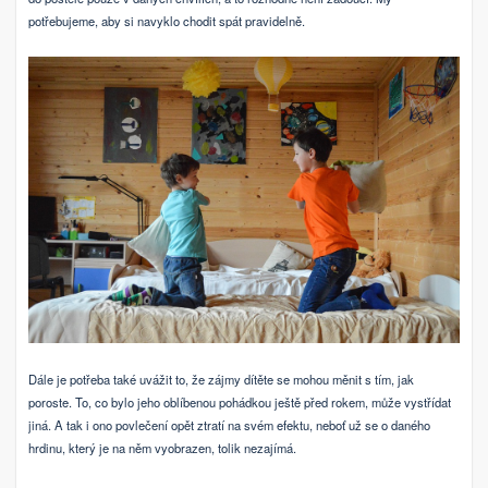
potřebujeme, aby si navyklo chodit spát pravidelně.
Dále je potřeba také uvážit to, že zájmy dítěte se mohou měnit s tím, jak
poroste. To, co bylo jeho oblíbenou pohádkou ještě před rokem, může vystřídat
jiná. A tak i ono povlečení opět ztratí na svém efektu, neboť už se o daného
hrdinu, který je na něm vyobrazen, tolik nezajímá.