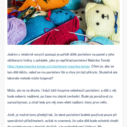
Jedním z relativně nových postupů je pořídit dítěti povlečení na postel s jeho
oblíbenými hrdiny z pohádek, jako je například povlečení Mašinka Tomáš
https://www.masinka-tomas.cz/c/povleceni-masinka-tomas
. Cílem je, aby se
tam dítě těšilo, neboť se mu povlečení líbí a chce jím být přikryto. Skutečně ale
takováto metoda může fungovat?
Může, ale ne na dlouho. I když totiž koupíme sebehezčí povlečení, a dítě z něj
bude sebevíc nadšené, po čase mu stejně zevšední. Bude jej považovat za
samozřejmost, a ztratí tedy pro něj onen efekt nadšení, který prve mělo.
Jistě, je možné tomu předejít tak, že dané povlečení budete používat pouze při
speciálních příležitostech, avšak to znamená, že vaše dítě bude ochotně chodit
do postele pouze v daných chvílích, a to rozhodně není žádoucí. My