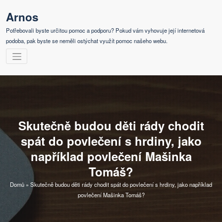
Skip
Arnos
to
content
Potřebovali byste určitou pomoc a podporu? Pokud vám vyhovuje její internetová
podoba, pak byste se neměli ostýchat využít pomoc našeho webu.
Skutečně budou děti rády chodit
spát do povlečení s hrdiny, jako
například povlečení Mašinka
Tomáš?
Domů
»
Skutečně budou děti rády chodit spát do povlečení s hrdiny, jako například
povlečení Mašinka Tomáš?