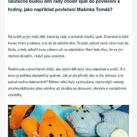
Skutečně budou děti rády chodit spát do povlečení s
hrdiny, jako například povlečení Mašinka Tomáš?
Na světě je jen málo dětí, které by rády a ochotně chodily spát. Znamená to totiž
konec hraní a zábavy, a to až do dalšího dne. To platí, pokud navíc ráno musí do
školy, a tedy odložit svou zábavu až na odpoledne. Není tedy divu, že se jim
nechce do peřin, i když jsou unavené.
Rodiče pak samozřejmě chtějí, aby jejich děti byly ráno odpočaté a svěží. A k
tomu je potřeba dostatečný spánek. Jak je ale přimět, aby si šly lehnout, a to
pokud možno dobrovolně? Během věků byly vyzkoušeny nejrůznější metody,
od přesvědčování přes odměny až zkrátka po donucení, obvykle s variabilními
výsledky.