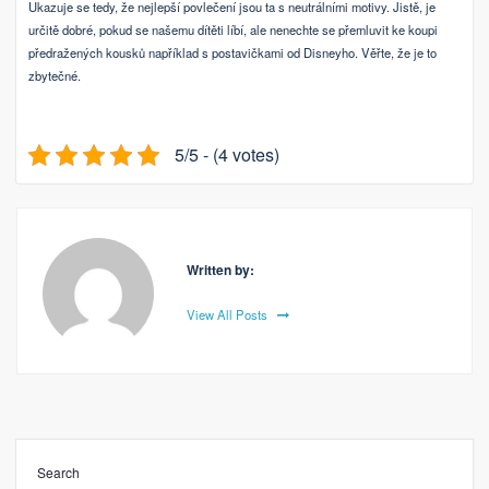
Ukazuje se tedy, že nejlepší povlečení jsou ta s neutrálními motivy. Jistě, je
určitě dobré, pokud se našemu dítěti líbí, ale nenechte se přemluvit ke koupi
předražených kousků například s postavičkami od Disneyho. Věřte, že je to
zbytečné.
5/5 - (4 votes)
Written by:
View All Posts
Search