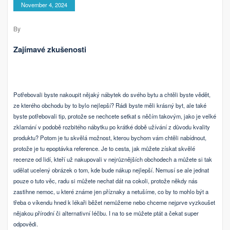
November 4, 2024
By
Zajímavé zkušenosti
Potřebovali byste nakoupit nějaký nábytek do svého bytu a chtěli byste vědět,
ze kterého obchodu by to bylo nejlepší? Rádi byste měli krásný byt, ale také
byste potřebovali tip, protože se nechcete setkat s něčím takovým, jako je velké
zklamání v podobě rozbitého nábytku po krátké době užívání z důvodu kvality
produktu? Potom je tu skvělá možnost, kterou bychom vám chtěli nabídnout,
protože je tu
epoptávka reference
. Je to cesta, jak můžete získat skvělé
recenze od lidí, kteří už nakupovali v nejrůznějších obchodech a můžete si tak
udělat ucelený obrázek o tom, kde bude nákup nejlepší. Nemusí se ale jednat
pouze o tuto věc, radu si můžete nechat dát na cokoli, protože někdy nás
zastihne nemoc, u které známe jen příznaky a netušíme, co by to mohlo být a
třeba o víkendu hned k lékaři běžet nemůžeme nebo chceme nejprve vyzkoušet
nějakou přírodní či alternativní léčbu. I na to se můžete ptát a čekat super
odpovědi.